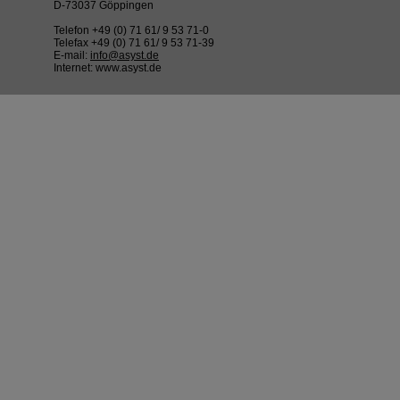
D-73037 Göppingen
Telefon +49 (0) 71 61/ 9 53 71-0
Telefax +49 (0) 71 61/ 9 53 71-39
E-mail:
info@asyst.de
Internet: www.asyst.de