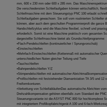
mm, 600 x 230 mm oder 600 x 285 mm. Das Maschinenspektrum is
Die verschiedensten Schleifaufgaben können wirtschaftlich, flexi
Schleifmaschine mit dem Steuerungstyp PNC 100 erlaubt schnelle
Schleifaufgaben gewachsen. Sie soll vom routinierten Schleifer
können, aber auch dem geschulten Programmierprofi die ganze B
Handschleifzyklus wird die Maschine flexibel, schnell und praxis
erforderlich. Somit ist eine Maschine praktisch vom gesamten Sc
dargestellte Schleifmaschine bietet als Grundschleifprogramme:
•Flach-Pendelschleifen (kontinuierlicher / Sprungvorschub)
•Einstechschleifen
•Mehrfach-Einstechschleifen (Kettenmaß mit automatischer Querpo
unterschiedlichen Nuten gleicher Teilung und Tiefe
•Tauchschleifen
•Bahnpendelschleifen Y/Z
•Stirnpendelschleifen mit automatischer Abrichtmaßkompensatio
•Profilschleifen mit feststehender Diamantstation TA 3/5 und
Freiformkonturen.
•Verkettung von SchleifabläufenDas automatische Abrichten vom 
Drehzahlkompensation gehören ebenfalls zum Standard der PNC 1
Steuerungsvariante ist die ASYST PNC 800 für hochkomplexe Sch
mit integriertem Profilkopfabrichtgerät A 100 und 6-fach-Werkzeu