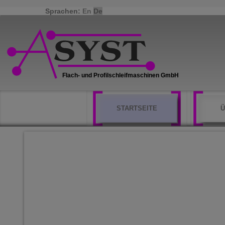
Sprachen:
En
De
STARTSEITE
Ü