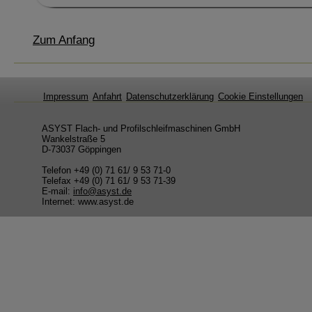
Zum Anfang
Impressum
Anfahrt
Datenschutzerklärung
Cookie Einstellungen
ASYST Flach- und Profilschleifmaschinen GmbH
Wankelstraße 5
D-73037 Göppingen
Telefon +49 (0) 71 61/ 9 53 71-0
Telefax +49 (0) 71 61/ 9 53 71-39
E-mail:
info@asyst.de
Internet: www.asyst.de