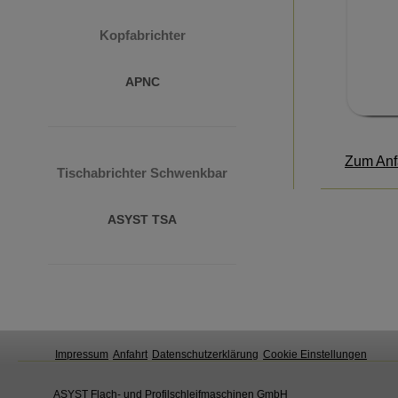
Kopfabrichter
APNC
Zum An
Tischabrichter Schwenkbar
ASYST TSA
Impressum
Anfahrt
Datenschutzerklärung
Cookie Einstellungen
ASYST Flach- und Profilschleifmaschinen GmbH