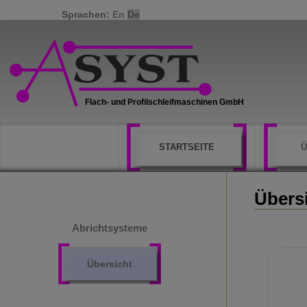
Sprachen:
En
De
STARTSEITE
Ü
Übers
Abrichtsysteme
Übersicht