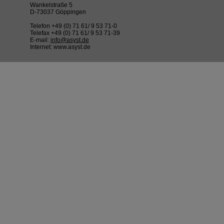
Wankelstraße 5
D-73037 Göppingen
Telefon +49 (0) 71 61/ 9 53 71-0
Telefax +49 (0) 71 61/ 9 53 71-39
E-mail:
info@asyst.de
Internet: www.asyst.de